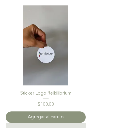
Sticker Logo Reikilibrium
Precio
$100.00
Agregar al carrito