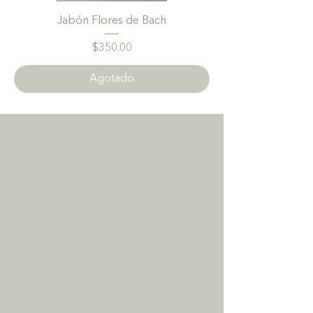
Jabón Flores de Bach
Precio
$350.00
Agotado