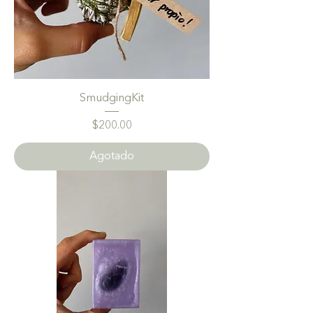
SmudgingKit
Precio
$200.00
Agotado