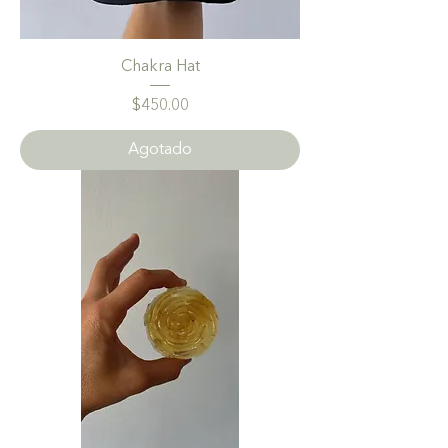
Chakra Hat
Precio
$450.00
Agotado