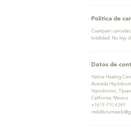
m
i
n
Política de ca
Cualquier cancelaci
totalidad. No hay 
Datos de con
Halma Healing Cen
Avenida Hipódrom
Hipodromo, Tijuana
California, Mexico
+1619 710 6269
reikilibriumweb@g