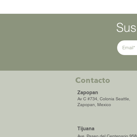
Sus
Contacto
Zapopan
Av C #734, Colonia Seattle,
Zapopan, Mexico
Tijuana
Ave. Paseo
del Centenario 958