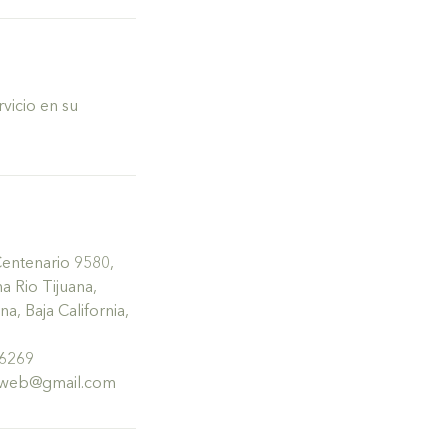
rvicio en su
Centenario 9580,
 Rio Tijuana,
a, Baja California,
 6269
umweb@gmail.com