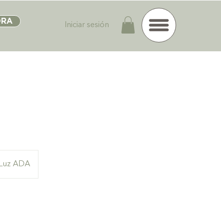
ORA
Iniciar sesión
 Luz ADA