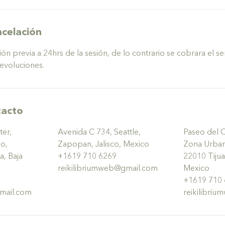
ncelación
ón previa a 24hrs de la sesión, de lo contrario se cobrara el se
devoluciones.
tacto
ter,
Avenida C 734, Seattle,
Paseo del 
o,
Zapopan, Jalisco, Mexico
Zona Urbana
, Baja
+1619 710 6269
22010 Tijuan
reikilibriumweb@gmail.com
Mexico
+1619 710
mail.com
reikilibri