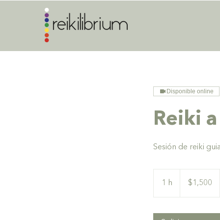
Disponible online
Reiki a
Sesión de reiki gu
1,500
pesos
1 h
1
$1,500
mexicanos