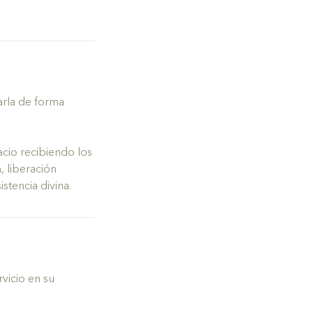
varla de forma
acio recibiendo los
, liberación
stencia divina.
rvicio en su