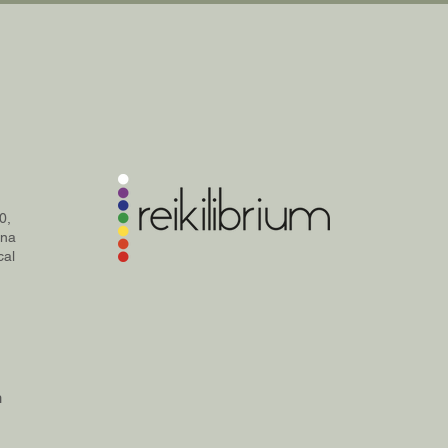
0,
ana
cal
m