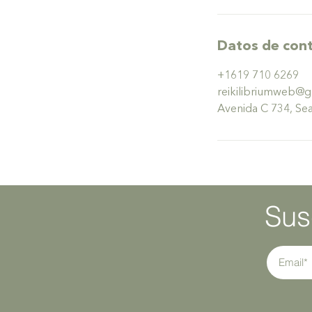
Datos de con
+1619 710 6269
reikilibriumweb@g
Avenida C 734, Sea
Sus