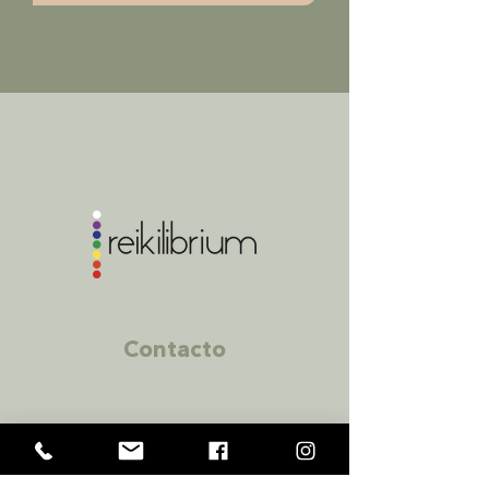
Contacto
Zapopan
Av C #734, Colonia Seattle, Zapopan,