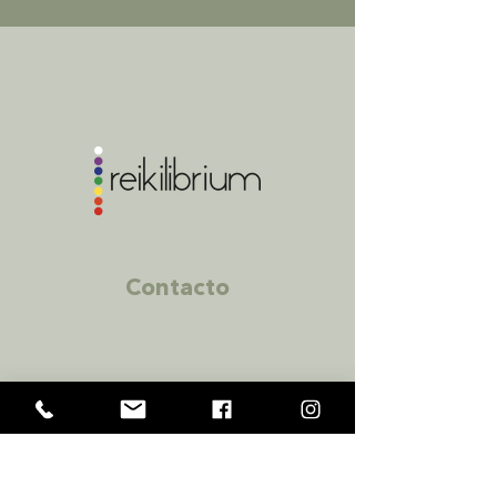
Contacto
Zapopan
Av C #734, Colonia Seattle, Zapopan,
Mexico