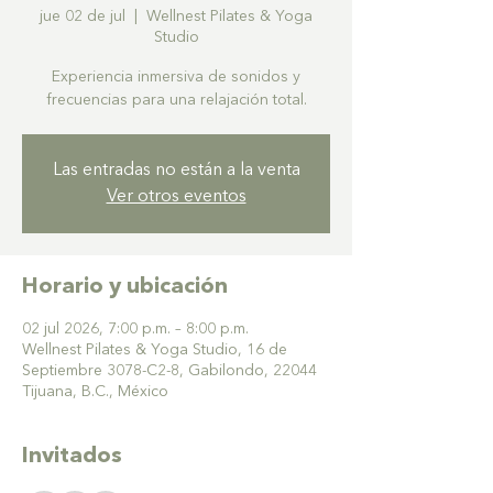
jue 02 de jul
  |  
Wellnest Pilates & Yoga
Studio
Experiencia inmersiva de sonidos y
frecuencias para una relajación total.
Las entradas no están a la venta
Ver otros eventos
Horario y ubicación
02 jul 2026, 7:00 p.m. – 8:00 p.m.
Wellnest Pilates & Yoga Studio, 16 de
Septiembre 3078-C2-8, Gabilondo, 22044
Tijuana, B.C., México
Invitados