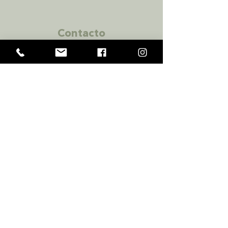
Contacto
Zapopan
Av C #734, Colonia Seattle, Zapopan,
Mexico
Tijuana
Ave. Paseo
del Centenario 9580, Zona
urbana Río Tijuana, Tijuana B.C. C.P. 22010,
NewCity Medical Plaza, piso 4
+1619 710 6269